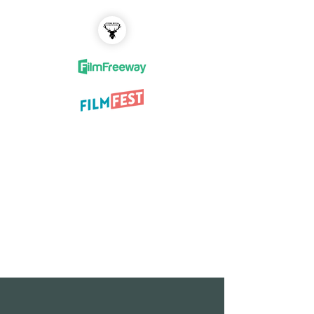
Festival du Film de la
Vallée de Chevreuse
5ème édition FFVC -
Samedi 17 Octobre
2026
Thème "Odyssée"
Un Festival, une Vallée...