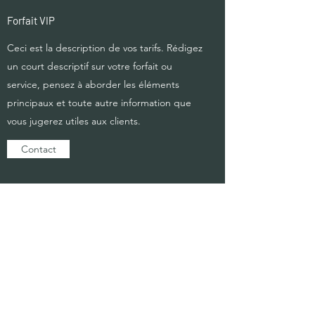
Forfait VIP
Ceci est la description de vos tarifs. Rédigez
un court descriptif sur votre forfait ou
service, pensez à aborder les éléments
principaux et toute autre information que
vous jugerez utiles aux clients.
Contact
À partir de 1800 €
Forfait Premium
Ceci est la description de vos tarifs. Rédigez
un court descriptif sur votre forfait ou
service, pensez à aborder les éléments